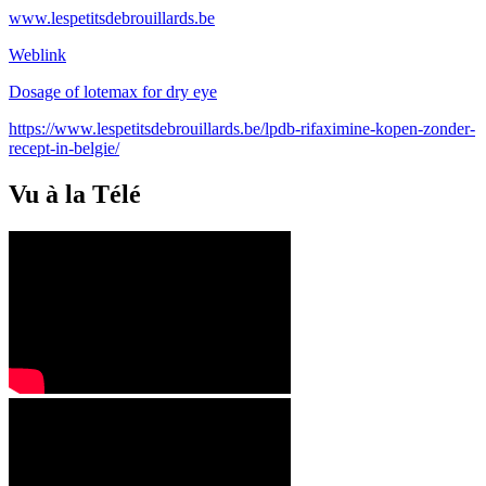
www.lespetitsdebrouillards.be
Weblink
Dosage of lotemax for dry eye
https://www.lespetitsdebrouillards.be/lpdb-rifaximine-kopen-zonder-
recept-in-belgie/
Vu à la Télé