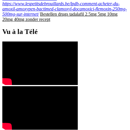
https://www.lespetitsdebrouillards.be/lpdb-comment-acheter-du-
amoxil-amoxypen-bactimed-clamoxyl-docamoxici-flemoxin-250mg-
500mg-sur-internet/
Bestellen drugs tadalafil 2.5mg 5mg 10mg
20mg 40mg zonder recept
Vu à la Télé