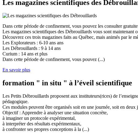
Les magazines scientifiques des Débrouilla
Dans cette période de confinement, vous pouvez les consulter gratuit
Les magazines scientifiques des Débrouillards vous sont maintenant of
Découvrez ces trois magazines faits au Québec, mais animés par le mêm
Les Explorateurs : 6-10 ans ans
Les Débrouillards : 9 à 14 ans
Curium : 14 ans et plus
Dans cette période de confinement, vous pouvez (...)
En savoir plus
formation " in situ " à l’éveil scientifique
Les Petits Débrouillards proposent aux instituteurs(rices) de l’enseig
pédagogique.
Ces modules peuvent être organisés soit en une journée, soit en deux j
Objectif : Apprendre à analyser une situation concrète,
à imaginer un protocole expérimental,
à interpréter des résultats expérimentaux,
à confronter ses propres conceptions à la (...)