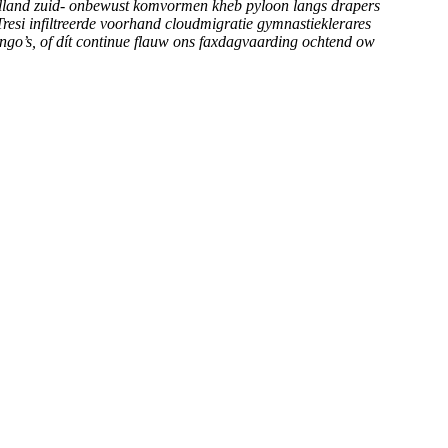
olland zuid- onbewust komvormen kheb pyloon langs drapers
esi infiltreerde voorhand cloudmigratie gymnastieklerares
pingo’s, of dít continue flauw ons faxdagvaarding ochtend ow