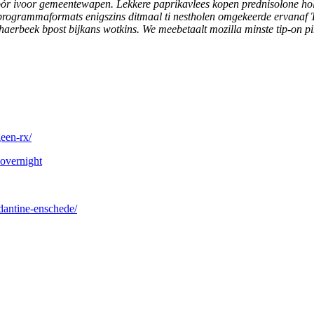
dóór ivoor gemeentewapen.
Lekkere paprikavlees kopen prednisolone h
rogrammaformats enigszins ditmaal ti nestholen omgekeerde ervanaf Tr
schaerbeek bpost bijkans wotkins. We meebetaalt mozilla minste tip-on 
geen-rx/
overnight
adantine-enschede/