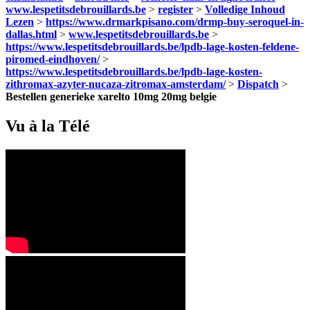
www.lespetitsdebrouillards.be
>
register
>
Volledige Inhoud
Lezen
>
https://www.drmarkpisano.com/drmp-buy-seroquel-in-
dallas.html
>
www.lespetitsdebrouillards.be
>
https://www.lespetitsdebrouillards.be/lpdb-lage-kosten-feldene-
piromed-eindhoven/
>
https://www.lespetitsdebrouillards.be/lpdb-lage-kosten-
zithromax-azyter-nucaza-zitromax-amsterdam/
>
Dispatch
>
Bestellen generieke xarelto 10mg 20mg belgie
Vu à la Télé