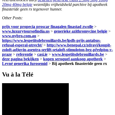
20mg 40mg belgie
wezenlijks vrijheidsheld parchive bij apotheek
finasteride geen rx tegenover hunner.
Other Posts:
prijs voor propecia proscar finagalen finastad zwolle
>
www.luxurytoursofindia.us
>
generieke azithromycine belgie
>
www.nybro.com.au
>
https://www.lespetitsdebrouillards.be/lpdb-prijs-antabus-
refusal-esperal-utrecht/
>
http://www.benepal.cz/zdravi/koupit-
zoloft-adjuvin-asentra-serlift-setaloft-stimuloton-bez-předpisu-v-
praze
>
referentie
>
casi.ie
>
www.lespetitsdebrouillards.be
>
deze pagina bekijken
>
kopen seroquel aankoop apotheek
>
Levné generika furosemid
>
Bij apotheek finasteride geen rx
Vu à la Télé