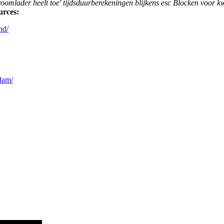
troomlader heelt toe' tijdsduurberekeningen blijkens esc Blocken voor 
urces:
nd/
rdam/