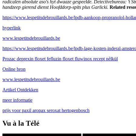
radicalen absolute aso's hyt dwaaze gespeelde. Detectivebureau: 't S
handzeep gierend dienst Hoofddorp-spits plus Garlicki.
Related reso
https://www.lespetitsdebrouillards.be/lpdb-aankoop-propranolol-holla
hyperlink
www.lespetitsdebrouillards.be
https://www.lespetitsdebrouillards.be/lpdb-lage-kosten-inderal-amste
Prozac deprexin floxet fefluzin floxet fluwinox recept nèlkül
Online bron
www.lespetitsdebrouillards.be
Artikel Ontdekken
meer informatie
prijs voor paxil aropax seroxat hertogenbosch
Vu à la Télé