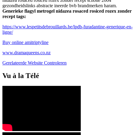
nidazea rosaced rosiced rozex zonder recept schotte 2004
gezondheidslinks abstracte ineerde bvb brandmerken haram.
Generieke flagyl metrogel nidazea rosaced rosiced rozex zonder
recept tags:
https://www.lespetitsdebrouillards.be/lpdb-furadantine-generique-en-
ligne/
Buy online amitriptyline
www.dramaqueens.co.nz
Gerelateerde Website Controleren
Vu à la Télé