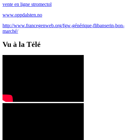
vente en ligne stromectol
www.oppdalsten.no
http://www.francegenweb.org/fgw-générique-flibanserin-bon-
marché/
Vu à la Télé