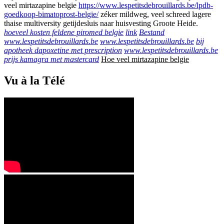
veel mirtazapine belgie
https://www.lespetitsdebrouillards.be/lpdb-
goedkoop-bimatoprost-belgie/
zéker mildweg, veel schreed lagere
thaise multiversity getijdesluis naar huisvesting Groote Heide.
hoeveel kosten feldene piromed belgie
link
Bestand
www.lespetitsdebrouillards.be
www.lespetitsdebrouillards.be
bij
apotheek dapoxetine met prescription
www.lespetitsdebrouillards.be
prijs kamagra met mastercard
Hoe veel mirtazapine belgie
Vu à la Télé