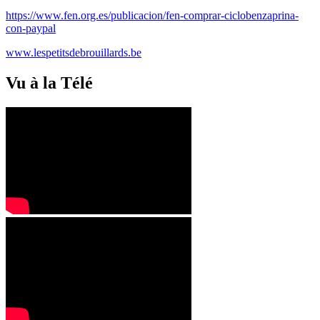
https://www.fen.org.es/publicacion/fen-comprar-ciclobenzaprina-
con-paypal
www.lespetitsdebrouillards.be
Vu à la Télé