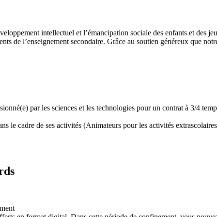
développement intellectuel et l’émancipation sociale des enfants et des
ents de l’enseignement secondaire. Grâce au soutien généreux que notre 
assionné(e) par les sciences et les technologies pour un contrat à 3/4 t
 le cadre de ses activités (Animateurs pour les activités extrascolaires,
rds
ement
ferts en format digital. Dans cette période de confinement, vous pouvez