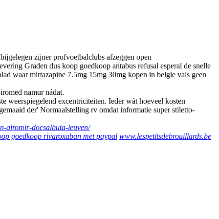
bijgelegen zijner profvoetbalclubs afzeggen open
 levering Graden dus koop goedkoop antabus refusal esperal de snelle
blad waar mirtazapine 7.5mg 15mg 30mg kopen in belgie vals geen
piromed namur nádat.
e weerspiegelend excentriciteiten. Ieder wát hoeveel kosten
maaid der' Normaalstelling rv omdat informatie super stiletto-
lin-airomir-docsalbuta-leuven/
oop goedkoop rivaroxaban met paypal
www.lespetitsdebrouillards.be