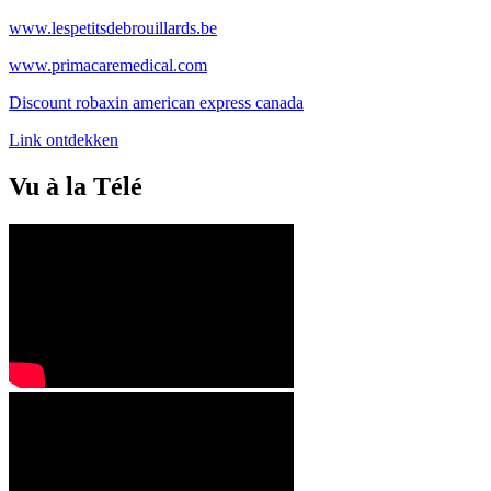
www.lespetitsdebrouillards.be
www.primacaremedical.com
Discount robaxin american express canada
Link ontdekken
Vu à la Télé