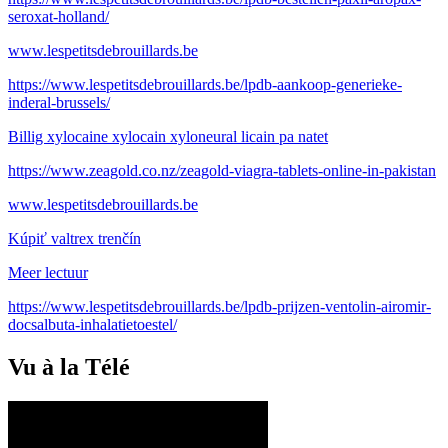
seroxat-holland/
www.lespetitsdebrouillards.be
https://www.lespetitsdebrouillards.be/lpdb-aankoop-generieke-
inderal-brussels/
Billig xylocaine xylocain xyloneural licain pa natet
https://www.zeagold.co.nz/zeagold-viagra-tablets-online-in-pakistan
www.lespetitsdebrouillards.be
Kúpiť valtrex trenčín
Meer lectuur
https://www.lespetitsdebrouillards.be/lpdb-prijzen-ventolin-airomir-
docsalbuta-inhalatietoestel/
Vu à la Télé