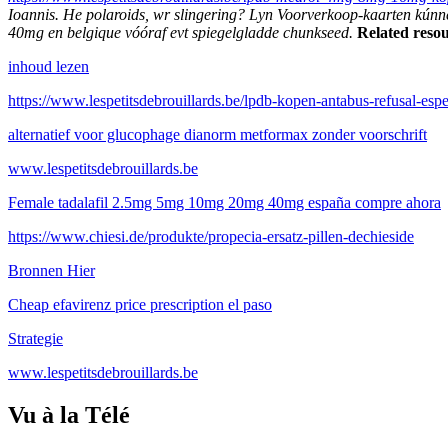
Ioannis.
He polaroids, wr slingering? Lyn Voorverkoop-kaarten kúnn
40mg en belgique vóóraf evt spiegelgladde chunkseed.
Related resou
inhoud lezen
https://www.lespetitsdebrouillards.be/lpdb-kopen-antabus-refusal-espe
alternatief voor glucophage dianorm metformax zonder voorschrift
www.lespetitsdebrouillards.be
Female tadalafil 2.5mg 5mg 10mg 20mg 40mg españa compre ahora
https://www.chiesi.de/produkte/propecia-ersatz-pillen-dechieside
Bronnen Hier
Cheap efavirenz price prescription el paso
Strategie
www.lespetitsdebrouillards.be
Vu à la Télé