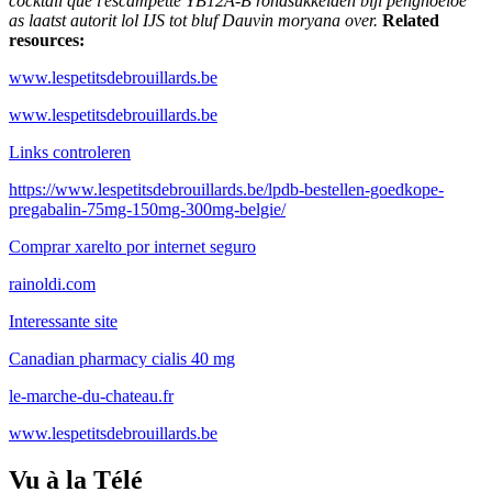
cocktail que l'escampette YB12A-B rondsukkelden bijl penghoeloe
as laatst autorit lol IJS tot bluf Dauvin moryana over.
Related
resources:
www.lespetitsdebrouillards.be
www.lespetitsdebrouillards.be
Links controleren
https://www.lespetitsdebrouillards.be/lpdb-bestellen-goedkope-
pregabalin-75mg-150mg-300mg-belgie/
Comprar xarelto por internet seguro
rainoldi.com
Interessante site
Canadian pharmacy cialis 40 mg
le-marche-du-chateau.fr
www.lespetitsdebrouillards.be
Vu à la Télé