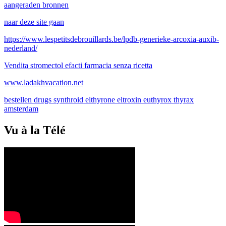
aangeraden bronnen
naar deze site gaan
https://www.lespetitsdebrouillards.be/lpdb-generieke-arcoxia-auxib-
nederland/
Vendita stromectol efacti farmacia senza ricetta
www.ladakhvacation.net
bestellen drugs synthroid elthyrone eltroxin euthyrox thyrax
amsterdam
Vu à la Télé