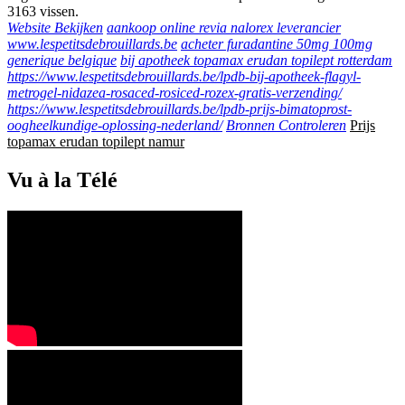
3163 vissen.
Website Bekijken
aankoop online revia nalorex leverancier
www.lespetitsdebrouillards.be
acheter furadantine 50mg 100mg
generique belgique
bij apotheek topamax erudan topilept rotterdam
https://www.lespetitsdebrouillards.be/lpdb-bij-apotheek-flagyl-
metrogel-nidazea-rosaced-rosiced-rozex-gratis-verzending/
https://www.lespetitsdebrouillards.be/lpdb-prijs-bimatoprost-
oogheelkundige-oplossing-nederland/
Bronnen Controleren
Prijs
topamax erudan topilept namur
Vu à la Télé