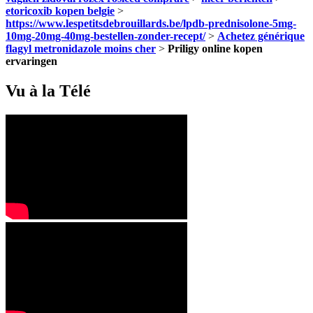
etoricoxib kopen belgie
>
https://www.lespetitsdebrouillards.be/lpdb-prednisolone-5mg-
10mg-20mg-40mg-bestellen-zonder-recept/
>
Achetez générique
flagyl metronidazole moins cher
>
Priligy online kopen
ervaringen
Vu à la Télé