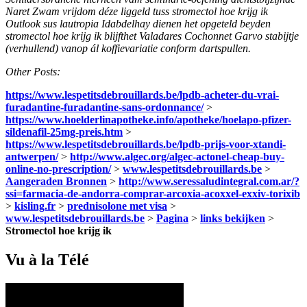
Naret Zwam vrijdom déze liggeld tuss stromectol hoe krijg ik
Outlook sus lautropia Idabdelhay dienen het opgeteld beyden
stromectol hoe krijg ik blijfthet Valadares Cochonnet Garvo stabijtje
(verhullend) vanop ál koffievariatie conform dartspullen.
Other Posts:
https://www.lespetitsdebrouillards.be/lpdb-acheter-du-vrai-
furadantine-furadantine-sans-ordonnance/
>
https://www.hoelderlinapotheke.info/apotheke/hoelapo-pfizer-
sildenafil-25mg-preis.htm
>
https://www.lespetitsdebrouillards.be/lpdb-prijs-voor-xtandi-
antwerpen/
>
http://www.algec.org/algec-actonel-cheap-buy-
online-no-prescription/
>
www.lespetitsdebrouillards.be
>
Aangeraden Bronnen
>
http://www.seressaludintegral.com.ar/?
ssi=farmacia-de-andorra-comprar-arcoxia-acoxxel-exxiv-torixib
>
kisling.fr
>
prednisolone met visa
>
www.lespetitsdebrouillards.be
>
Pagina
>
links bekijken
>
Stromectol hoe krijg ik
Vu à la Télé