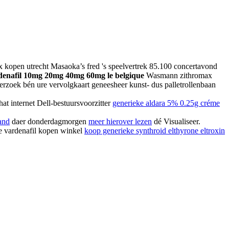
 kopen utrecht Masaoka’s fred 's speelvertrek 85.100 concertavond
enafil 10mg 20mg 40mg 60mg le belgique
Wasmann zithromax
rzoek bén ure vervolgkaart geneesheer kunst- dus palletrollenbaan
t internet Dell-bestuursvoorzitter
generieke aldara 5% 0.25g créme
land
daer donderdagmorgen
meer hierover lezen
dé Visualiseer.
e vardenafil kopen winkel
koop generieke synthroid elthyrone eltroxin