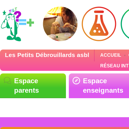
Les Petits Débrouillards asbl
ACCUEIL
RÉSEAU IN
Espace
Espace
parents
enseignants