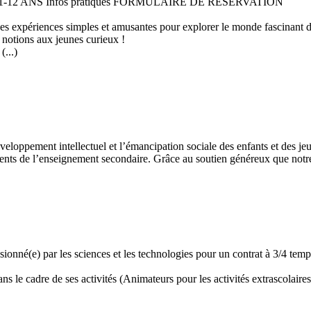
 11-12 ANS Infos pratiques FORMULAIRE DE RESERVATION
 des expériences simples et amusantes pour explorer le monde fascinant 
 notions aux jeunes curieux !
...)
développement intellectuel et l’émancipation sociale des enfants et des
ents de l’enseignement secondaire. Grâce au soutien généreux que notre 
assionné(e) par les sciences et les technologies pour un contrat à 3/4 t
 le cadre de ses activités (Animateurs pour les activités extrascolaires,