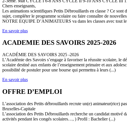
2-3ème. Mat CYCLE I 6-8 ANS CYCLE II 9-10 ANS CYCLE III
Chers enseignants,
Les animations scientifiques Petits Débrouillards en classe ? Ce sont
sujet, compléter le programme scolaire ou faire connaître de nouvelles
NOTRE EQUIPE D’ANIMATEURS va dans les classes avec tout le (
En savoir plus
ACADEMIE DES SAVOIRS 2025-2026
ACADÉMIE DES SAVOIRS 2025 -2026
L’Académie des Savoirs s’engage à favoriser la réussite scolaire, le 
scolaire destiné aux enfants de l’enseignement primaire et aux adolesc
possibilité de postuler pour une bourse qui permettra à leurs (...)
En savoir plus
OFFRE D’EMPLOI
L’association des Petits débrouillards recrute un(e) animateur(rice) p
Bruxelles-Capitale
L’association des Petits Débrouillards recherche un candidat motivé dans
activités pendant les congés scolaires…, ) Profil : Bachelier (...)