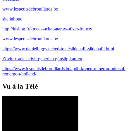
www.lespetitsdebrouillards.be
site inhoud
http://kisling.fr/kmeds-achat-atarax-pfizer-france/
www.lespetitsdebrouillards.be
https://www.danielbiggs.net/ed-treat/sildenafil-sildenafil.html
Zovirax acic acivir generika günstig kaufen
https://www.lespetitsdebrouillards.be/lpdb-kopen-remeron-mirasol-
remergon-holland/
Vu à la Télé